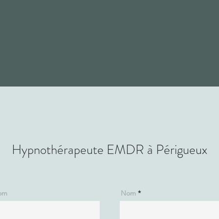
lein potentiel. Ma mission
enir pleinement vous-même,
 vitalité et d'amour pour
onner des outils qui vous
e dans cette belle
ormation.
ntactez Tiphaine Ves
Hypnothérapeute EMDR à Périgueux
om
Nom