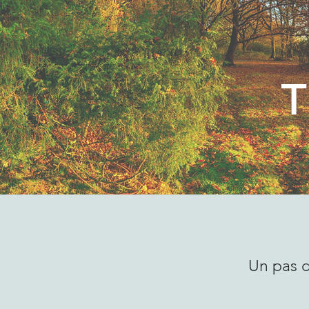
T
Un pas d