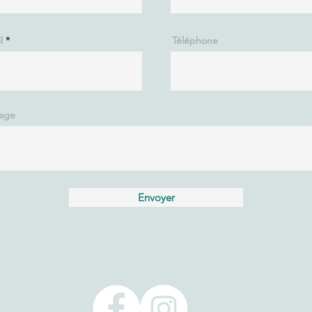
l
Téléphone
age
Envoyer