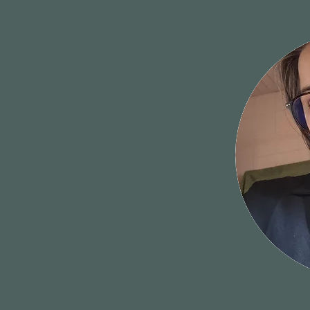
harmonieuse. Combinant mes
nelles et mon savoir, j'ai
 vous permettront de faire
ents positifs.
-être, je vous assiste dans
es (traumatismes, deuil,
 du comportement et du
urs, ...) pour vous aider à
trouver votre sérénité.
l'émotionnel et le spirituel
 mon objectif est de vous
eillance et sans jugement